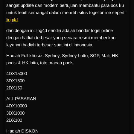
sangat update dan modern bertujuan membantu para bos ku
untuk lebih semangat dalam memilih situs togel online seperti
ling4d
.
dan dengan ini ling4d sendiri adalah bandar togel online
dengan hadiah terbesar yang secara resmi memberikan
layanan hadiah terbesar saat ini di indonesia.
Hadiah Full khusus Sydney, Sydney Lotto, SGP, Mali, HK
pools & HK lotto, toto macau pools
4DX15000
3DX1500
2DX150
ALL PASARAN
4DX10000
3DX1000
2DX100
Hadiah DISKON