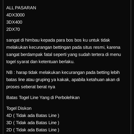
ALL PASARAN
4DX3000
3DX400
2DX70
sangat di himbau kepada para bos bos ku untuk tidak
melakukan kecurangan bettingan pada situs resmi, karena
sangat berdampak fatal seperti yang sudah tertera di menu
togel syarat dan ketentuan berlaku.
NB : harap tidak melakukan kecurangan pada betting lebih
batas line atau gruping ya kakak, apabila ketahuan akan di
proses seberat berat nya
Batas Togel Line Yang di Perbolehkan
Togel Diskon
4D ( Tidak ada Batas Line )
3D ( Tidak ada Batas Line )
2D ( Tidak ada Batas Line )