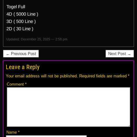
Togel Full
4D ( 5000 Line )
3D ( 500 Line )
2D ( 30 Line )
Updated: December 25, 2025 — 2:58 pm
← Previous Post
Next Post →
Leave a Reply
Your email address will not be published.
Required fields are marked
*
Comment
*
Name
*