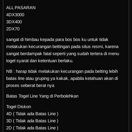
ALL PASARAN
4DX3000
3DX400
2DX70
sangat di himbau kepada para bos bos ku untuk tidak
melakukan kecurangan bettingan pada situs resmi, karena
sangat berdampak fatal seperti yang sudah tertera di menu
togel syarat dan ketentuan berlaku.
NB : harap tidak melakukan kecurangan pada betting lebih
batas line atau gruping ya kakak, apabila ketahuan akan di
proses seberat berat nya
Batas Togel Line Yang di Perbolehkan
Togel Diskon
4D ( Tidak ada Batas Line )
3D ( Tidak ada Batas Line )
2D ( Tidak ada Batas Line )