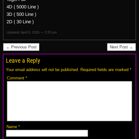
4D ( 5000 Line )
3D ( 500 Line )
2D ( 30 Line )
Updated: April 9, 2026 — 3:35 pm
← Previous Post
Next Post →
Leave a Reply
Your email address will not be published.
Required fields are marked
*
Comment
*
Name
*