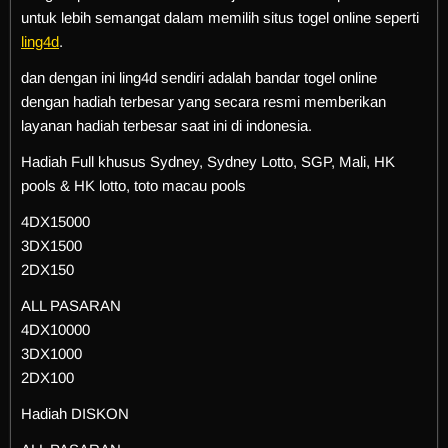
untuk lebih semangat dalam memilih situs togel online seperti
ling4d
.
dan dengan ini ling4d sendiri adalah bandar togel online
dengan hadiah terbesar yang secara resmi memberikan
layanan hadiah terbesar saat ini di indonesia.
Hadiah Full khusus Sydney, Sydney Lotto, SGP, Mali, HK
pools & HK lotto, toto macau pools
4DX15000
3DX1500
2DX150
ALL PASARAN
4DX10000
3DX1000
2DX100
Hadiah DISKON