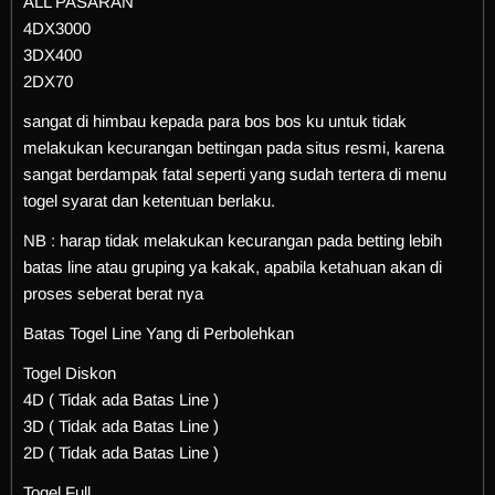
ALL PASARAN
4DX3000
3DX400
2DX70
sangat di himbau kepada para bos bos ku untuk tidak
melakukan kecurangan bettingan pada situs resmi, karena
sangat berdampak fatal seperti yang sudah tertera di menu
togel syarat dan ketentuan berlaku.
NB : harap tidak melakukan kecurangan pada betting lebih
batas line atau gruping ya kakak, apabila ketahuan akan di
proses seberat berat nya
Batas Togel Line Yang di Perbolehkan
Togel Diskon
4D ( Tidak ada Batas Line )
3D ( Tidak ada Batas Line )
2D ( Tidak ada Batas Line )
Togel Full