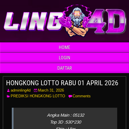
HOME
LOGIN
DAFTAR
HONGKONG LOTTO RABU 01 APRIL 2026
adminling4d
March 31, 2026
PREDIKSI HONGKONG LOTTO
Comments
Angka Main : 05132
Top 3D :530*230
Shio : Ular