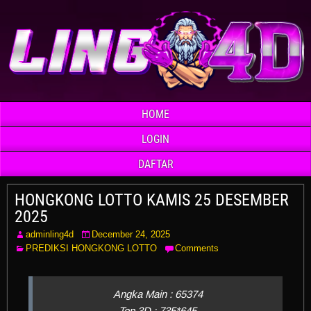
HOME
LOGIN
DAFTAR
HONGKONG LOTTO KAMIS 25 DESEMBER
2025
adminling4d
December 24, 2025
PREDIKSI HONGKONG LOTTO
Comments
Angka Main : 65374
Top 3D : 735*645