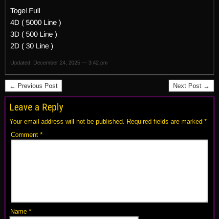
Togel Full
4D ( 5000 Line )
3D ( 500 Line )
2D ( 30 Line )
Updated: December 24, 2025 — 3:42 pm
← Previous Post
Next Post →
Leave a Reply
Your email address will not be published.
Required fields are marked
*
Comment
*
Name
*