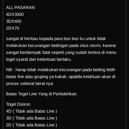
ALL PASARAN
4DX3000
3DX400
2DX70
sangat di himbau kepada para bos bos ku untuk tidak
melakukan kecurangan bettingan pada situs resmi, karena
sangat berdampak fatal seperti yang sudah tertera di menu
togel syarat dan ketentuan berlaku.
NB : harap tidak melakukan kecurangan pada betting lebih
batas line atau gruping ya kakak, apabila ketahuan akan di
proses seberat berat nya
Batas Togel Line Yang di Perbolehkan
Togel Diskon
4D ( Tidak ada Batas Line )
3D ( Tidak ada Batas Line )
2D ( Tidak ada Batas Line )