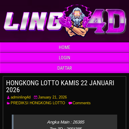
HOME
LOGIN
DAFTAR
HONGKONG LOTTO KAMIS 22 JANUARI
2026
adminling4d
January 21, 2026
PREDIKSI HONGKONG LOTTO
Comments
Angka Main : 26385
Top 3D : 265*385