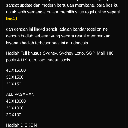
sangat update dan modern bertujuan membantu para bos ku
untuk lebih semangat dalam memilih situs togel online seperti
ling4d
.
dan dengan ini ling4d sendiri adalah bandar togel online
dengan hadiah terbesar yang secara resmi memberikan
layanan hadiah terbesar saat ini di indonesia.
Hadiah Full khusus Sydney, Sydney Lotto, SGP, Mali, HK
pools & HK lotto, toto macau pools
4DX15000
3DX1500
2DX150
ALL PASARAN
4DX10000
3DX1000
2DX100
Hadiah DISKON