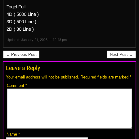
Togel Full
4D ( 5000 Line )
3D ( 500 Line )
2D ( 30 Line )
Updated: January 21, 2026 — 12:48 pm
← Previous Post
Next Post →
Leave a Reply
Your email address will not be published.
Required fields are marked
*
Comment
*
Name
*