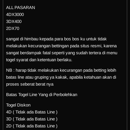
ALL PASARAN
4DX3000
3DX400
2DX70
sangat di himbau kepada para bos bos ku untuk tidak
melakukan kecurangan bettingan pada situs resmi, karena
sangat berdampak fatal seperti yang sudah tertera di menu
togel syarat dan ketentuan berlaku.
NB : harap tidak melakukan kecurangan pada betting lebih
batas line atau gruping ya kakak, apabila ketahuan akan di
proses seberat berat nya
Batas Togel Line Yang di Perbolehkan
Togel Diskon
4D ( Tidak ada Batas Line )
3D ( Tidak ada Batas Line )
2D ( Tidak ada Batas Line )