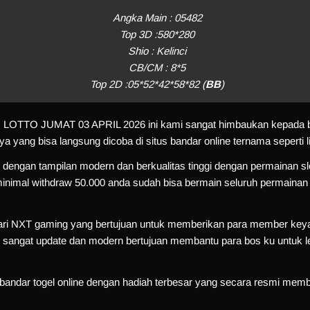
Angka Main : 05482
Top 3D :580*280
Shio : Kelinci
CB/CM : 8*5
Top 2D :05*52*42*58*82 (
BB
)
TO JUMAT 03 APRIL 2026 ini kami sangat himbaukan kepada bos 
ya yang bisa langsung dicoba di situs bandar online ternama seperti l
dengan tampilan modern dan berkualitas tinggi dengan permainan sl
minimal withdraw 50.000 anda sudah bisa bermain seluruh permaina
ari NXT gaming yang bertujuan untuk memberikan para member key
ngat update dan modern bertujuan membantu para bos ku untuk le
h bandar togel online dengan hadiah terbesar yang secara resmi memb