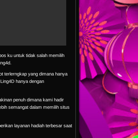
ku untuk tidak salah memilih
ing4d.
ot terlerngkap yang dimana hanya
n Ling4D hanya dengan
akinan penuh dimana kami hadir
bih semangat dalam memilih situs
erikan layanan hadiah terbesar saat