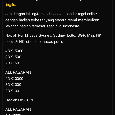
ling4d
.
dan dengan ini ling4d sendiri adalah bandar togel online
dengan hadiah terbesar yang secara resmi memberikan
layanan hadiah terbesar saat ini di indonesia.
Hadiah Full khusus Sydney, Sydney Lotto, SGP, Mali, HK
pools & HK lotto, toto macau pools
4DX15000
3DX1500
2DX150
ALL PASARAN
4DX10000
3DX1000
2DX100
Hadiah DISKON
ALL PASARAN