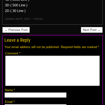
3D ( 500 Line )
2D ( 30 Line )
Updated: April 5, 2026 — 4:46 pm
← Previous Post
Next Post →
Leave a Reply
Your email address will not be published.
Required fields are marked
*
Comment
*
Name
*
Email
*