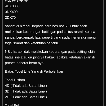
ALL PASARAN
4DX3000
3DX400
2DX70
sangat di himbau kepada para bos bos ku untuk tidak
melakukan kecurangan bettingan pada situs resmi, karena
sangat berdampak fatal seperti yang sudah tertera di menu
togel syarat dan ketentuan berlaku.
NB : harap tidak melakukan kecurangan pada betting lebih
batas line atau gruping ya kakak, apabila ketahuan akan di
proses seberat berat nya
Batas Togel Line Yang di Perbolehkan
Togel Diskon
4D ( Tidak ada Batas Line )
3D ( Tidak ada Batas Line )
2D ( Tidak ada Batas Line )
Togel Full