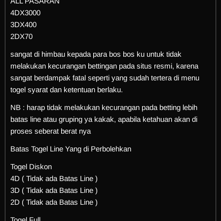
ALL PASARAN
4DX3000
3DX400
2DX70
sangat di himbau kepada para bos bos ku untuk tidak
melakukan kecurangan bettingan pada situs resmi, karena
sangat berdampak fatal seperti yang sudah tertera di menu
togel syarat dan ketentuan berlaku.
NB : harap tidak melakukan kecurangan pada betting lebih
batas line atau gruping ya kakak, apabila ketahuan akan di
proses seberat berat nya
Batas Togel Line Yang di Perbolehkan
Togel Diskon
4D ( Tidak ada Batas Line )
3D ( Tidak ada Batas Line )
2D ( Tidak ada Batas Line )
Togel Full