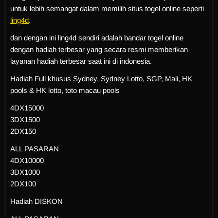
untuk lebih semangat dalam memilih situs togel online seperti
ling4d
.
dan dengan ini ling4d sendiri adalah bandar togel online
dengan hadiah terbesar yang secara resmi memberikan
layanan hadiah terbesar saat ini di indonesia.
Hadiah Full khusus Sydney, Sydney Lotto, SGP, Mali, HK
pools & HK lotto, toto macau pools
4DX15000
3DX1500
2DX150
ALL PASARAN
4DX10000
3DX1000
2DX100
Hadiah DISKON