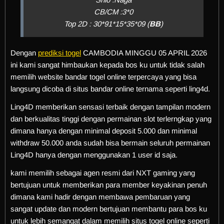
CB/CM :3*0
Top 2D : 30*91*15*35*09 (
BB
)
Dengan
prediksi togel
CAMBODIA MINGGU 05 APRIL 2026
ini kami sangat himbaukan kepada bos ku untuk tidak salah
memilih website bandar togel online terpercaya yang bisa
langsung dicoba di situs bandar online ternama seperti ling4d.
Ling4D memberikan sensasi terbaik dengan tampilan modern
dan berkualitas tinggi dengan permainan slot terlerngkap yang
dimana hanya dengan minimal deposit 5.000 dan minimal
withdraw 50.000 anda sudah bisa bermain seluruh permainan
Ling4D hanya dengan menggunakan 1 user id saja.
kami memilih sebagai agen resmi dari NXT gaming yang
bertujuan untuk memberikan para member keyakinan penuh
dimana kami hadir dengan membawa pembaruan yang
sangat update dan modern bertujuan membantu para bos ku
untuk lebih semangat dalam memilih situs togel online seperti