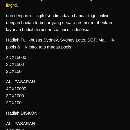
ling4d
.
dan dengan ini ling4d sendiri adalah bandar togel online
dengan hadiah terbesar yang secara resmi memberikan
layanan hadiah terbesar saat ini di indonesia.
Hadiah Full khusus Sydney, Sydney Lotto, SGP, Mali, HK
pools & HK lotto, toto macau pools
4DX15000
3DX1500
2DX150
ALL PASARAN
4DX10000
3DX1000
2DX100
Hadiah DISKON
ALL PASARAN