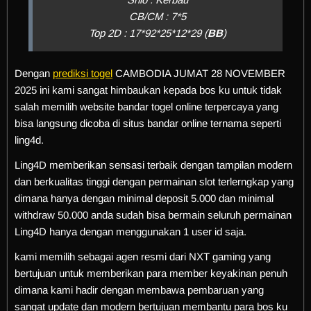
CB/CM : 7*5
Top 2D : 17*92*25*12*29 (
BB
)
Dengan
prediksi togel
CAMBODIA JUMAT 28 NOVEMBER
2025 ini kami sangat himbaukan kepada bos ku untuk tidak
salah memilih website bandar togel online terpercaya yang
bisa langsung dicoba di situs bandar online ternama seperti
ling4d.
Ling4D memberikan sensasi terbaik dengan tampilan modern
dan berkualitas tinggi dengan permainan slot terlerngkap yang
dimana hanya dengan minimal deposit 5.000 dan minimal
withdraw 50.000 anda sudah bisa bermain seluruh permainan
Ling4D hanya dengan menggunakan 1 user id saja.
kami memilih sebagai agen resmi dari NXT gaming yang
bertujuan untuk memberikan para member keyakinan penuh
dimana kami hadir dengan membawa pembaruan yang
sangat update dan modern bertujuan membantu para bos ku