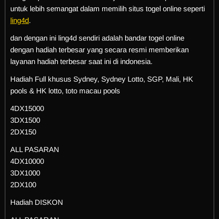
untuk lebih semangat dalam memilih situs togel online seperti
ling4d
.
dan dengan ini ling4d sendiri adalah bandar togel online
dengan hadiah terbesar yang secara resmi memberikan
layanan hadiah terbesar saat ini di indonesia.
Hadiah Full khusus Sydney, Sydney Lotto, SGP, Mali, HK
pools & HK lotto, toto macau pools
4DX15000
3DX1500
2DX150
ALL PASARAN
4DX10000
3DX1000
2DX100
Hadiah DISKON